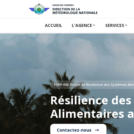
ACCUEIL
L'AGENCE
SERVICES
FSRP‑KM: Projet de Résilience des Systèmes Al
Résilience de
Alimentaires 
Contactez-nous