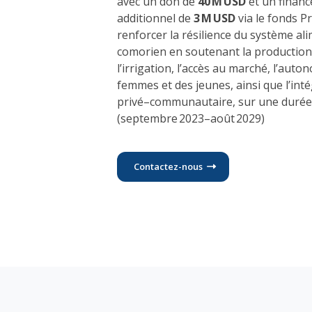
avec un don de
40 M USD
et un finan
additionnel de
3 M USD
via le fonds Pr
renforcer la résilience du système al
comorien en soutenant la production 
l’irrigation, l’accès au marché, l’aut
femmes et des jeunes, ainsi que l’int
privé–communautaire, sur une duré
(septembre 2023–août 2029)
Contactez-nous