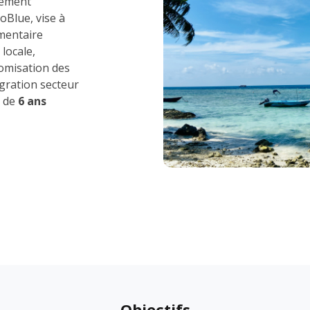
cement
oBlue, vise à
imentaire
locale,
onomisation des
égration secteur
e de
6 ans
Objectifs