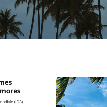
èmes
omores
ondiale (IDA)