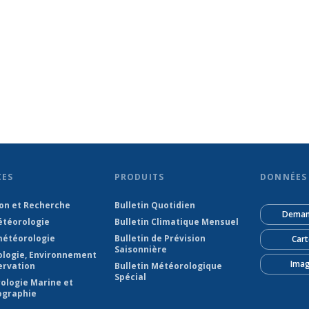
CES
PRODUITS
DONNÉES 
ion et Recherche
Bulletin Quotidien
Deman
téorologie
Bulletin Climatique Mensuel
étéorologie
Bulletin de Prévision
Cart
Saisonnière
ologie, Environnement
Imag
ervation
Bulletin Météorologique
Spécial
ologie Marine et
graphie