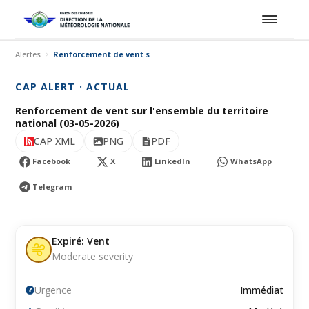
Alertes
Renforcement de vent sur l'ensemble du territoire national (03
CAP ALERT · ACTUAL
Renforcement de vent sur l'ensemble du territoire
national (03-05-2026)
CAP XML
PNG
PDF
Facebook
X
LinkedIn
WhatsApp
Telegram
Expiré: Vent
Moderate severity
Urgence
Immédiat