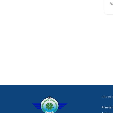
v
SERVI
Prévis