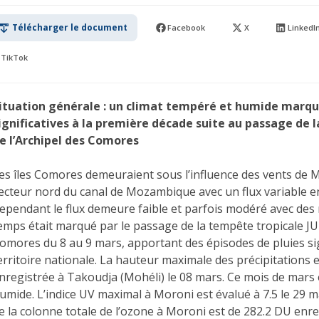
Télécharger le document
Facebook
X
LinkedI
TikTok
ituation générale : un climat tempéré et humide marqué
ignificatives à la première décade suite au passage de 
e l’Archipel des Comores
es îles Comores demeuraient sous l’influence des vents d
ecteur nord du canal de Mozambique avec un flux variable en
ependant le flux demeure faible et parfois modéré avec des 
emps était marqué par le passage de la tempête tropicale JU
omores du 8 au 9 mars, apportant des épisodes de pluies sig
erritoire nationale. La hauteur maximale des précipitations 
nregistrée à Takoudja (Mohéli) le 08 mars. Ce mois de mars
umide. L’indice UV maximal à Moroni est évalué à 7.5 le 29 
e la colonne totale de l’ozone à Moroni est de 282.2 DU enre