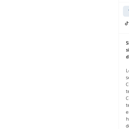
S
s
d
L
s
C
t
C
t
e
h
d