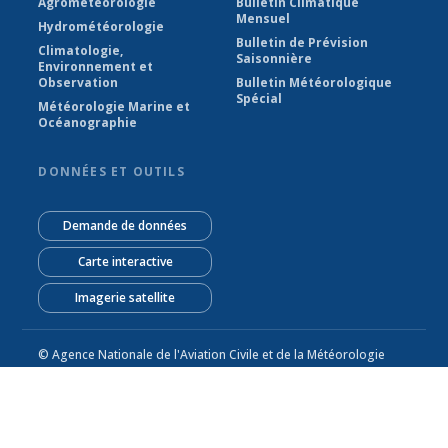
Agrométéorologie
Bulletin Climatique
Mensuel
Hydrométéorologie
Bulletin de Prévision
Climatologie,
Saisonnière
Environnement et
Observation
Bulletin Météorologique
Spécial
Météorologie Marine et
Océanographie
DONNÉES ET OUTILS
Demande de données
Carte interactive
Imagerie satellite
© Agence Nationale de l'Aviation Civile et de la Météorologie
2026
Alimenté par Climweb v1.2.1